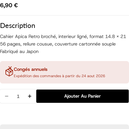
Prix
6,90 €
régulier
Description
Cahier Apica Retro broché, interieur ligné, format 14.8 x 21
56 pages, reliure cousue, couverture cartonnée souple
Fabriqué au Japon
Congés annuels
Expédition des commandes à partir du 24 aout 2026
Quantité
Ajouter Au Panier
Diminuer La Quantité Pour Cahier Apica A5, Rouge
Augmenter La Quantité Pour Cahier Apic