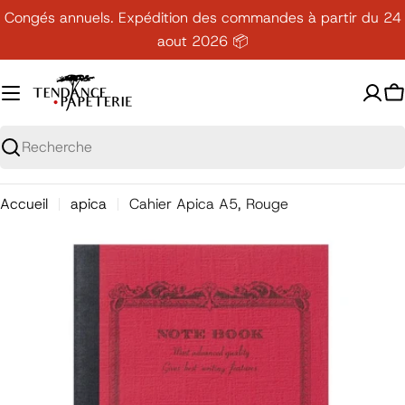
Passer
Congés annuels. Expédition des commandes à partir du 24
au
aout 2026 📦
contenu
P
Recherche
Accueil
apica
Cahier Apica A5, Rouge