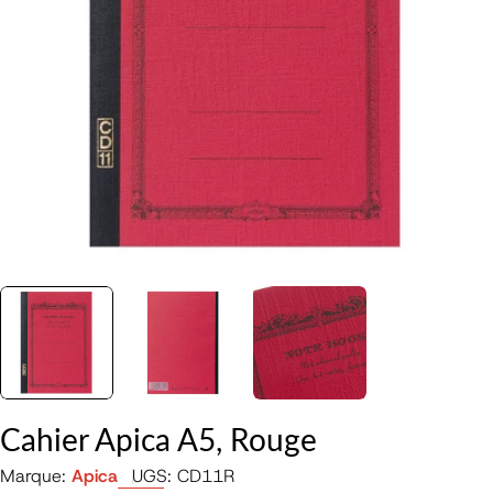
Ouvrir le média 0 en mode modal
Cahier Apica A5, Rouge
Marque:
Apica
UGS:
CD11R