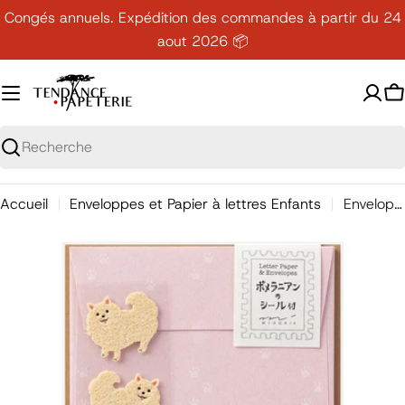
Passer
Congés annuels. Expédition des commandes à partir du 24
au
aout 2026 📦
contenu
P
Recherche
Accueil
Enveloppes et Papier à lettres Enfants
Enveloppes / Papier à lettres, Chien