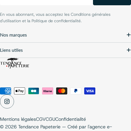
mail
En vous abonnant, vous acceptez les Conditions générales
d'utilisation et la Politique de confidentialité.
Nos marques
Liens utiles
Modes
de
Instagram
paiement
Mentions légales
CGV
CGU
Confidentialité
© 2026 Tendance Papeterie — Créé par
l'agence e-