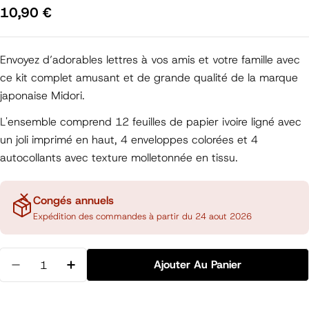
Prix
10,90 €
régulier
Envoyez d’adorables lettres à vos amis et votre famille avec
ce kit complet amusant et de grande qualité de la marque
japonaise Midori.
L'ensemble comprend 12 feuilles de papier ivoire ligné avec
un joli imprimé en haut, 4 enveloppes colorées et 4
autocollants avec texture molletonnée en tissu.
Congés annuels
Expédition des commandes à partir du 24 aout 2026
Quantité
Ajouter Au Panier
Diminuer La Quantité Pour Enveloppes / Papier À Le
Augmenter La Quantité Pour Enveloppes / 