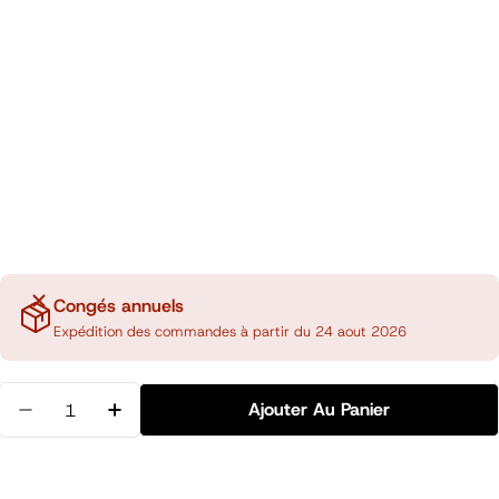
Congés annuels
Expédition des commandes à partir du 24 aout 2026
Quantité
Ajouter Au Panier
Diminuer La Quantité Pour Étiquettes Collantes 12
Augmenter La Quantité Pour Étiquettes C