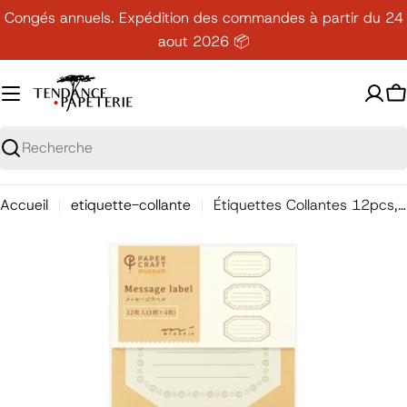
Passer
Congés annuels. Expédition des commandes à partir du 24
au
aout 2026 📦
contenu
P
Recherche
Accueil
etiquette-collante
Étiquettes Collantes 12pcs, Hexagone