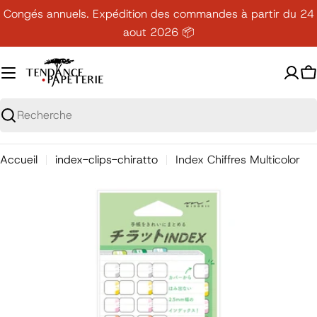
Passer
Congés annuels. Expédition des commandes à partir du 24
au
aout 2026 📦
contenu
P
Recherche
Accueil
index-clips-chiratto
Index Chiffres Multicolor