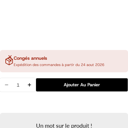
Congés annuels
Expédition des commandes à partir du 24 aout 2026
Quantité
Ajouter Au Panier
Diminuer La Quantité Pour Index Chiffres Multicolor
Augmenter La Quantité Pour Index Chiffre
Un mot sur le produit !