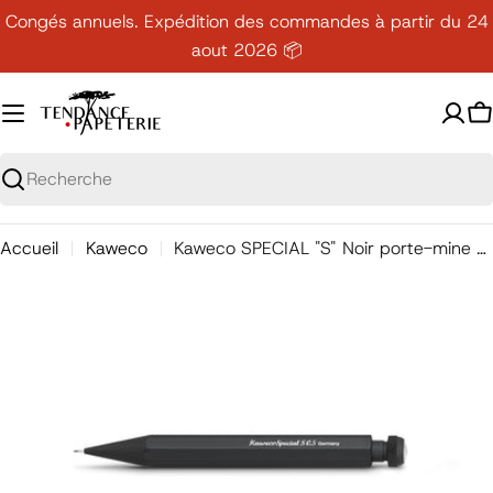
Passer
Congés annuels. Expédition des commandes à partir du 24
au
aout 2026 📦
contenu
P
Recherche
Accueil
Kaweco
Kaweco SPECIAL "S" Noir porte-mine 0.5 avec gomme
Ouvrir le média 0 en mode modal