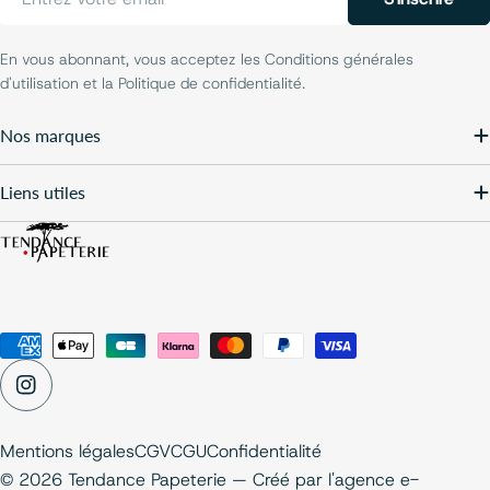
mail
En vous abonnant, vous acceptez les Conditions générales
d'utilisation et la Politique de confidentialité.
Nos marques
Liens utiles
Modes
de
Instagram
paiement
Mentions légales
CGV
CGU
Confidentialité
© 2026 Tendance Papeterie — Créé par
l'agence e-