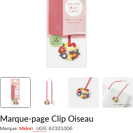
Ouvrir le média 0 en mode modal
Marque-page Clip Oiseau
Marque:
Midori
UGS:
62331006