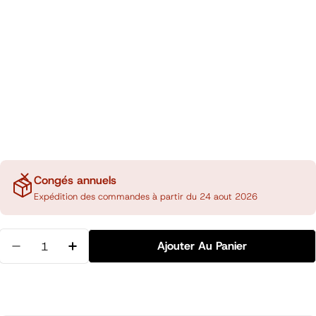
Congés annuels
Expédition des commandes à partir du 24 aout 2026
Quantité
Ajouter Au Panier
Diminuer La Quantité Pour Marque-Page Clip Oise
Augmenter La Quantité Pour Marque-Page