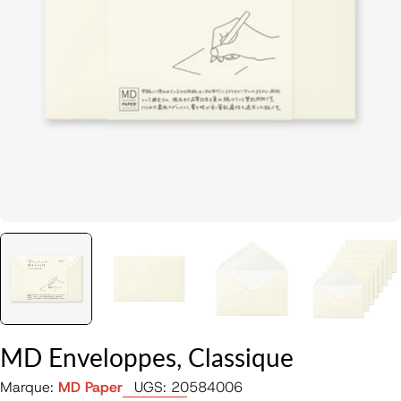
Ouvrir le média 0 en mode modal
MD Enveloppes, Classique
Marque:
MD Paper
UGS:
20584006