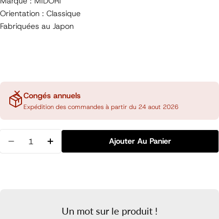
Marque : MIDORI
Orientation : Classique
Fabriquées au Japon
Congés annuels
Expédition des commandes à partir du 24 aout 2026
Quantité
Ajouter Au Panier
Diminuer La Quantité Pour MD Enveloppes, Classiq
Augmenter La Quantité Pour MD Envelopp
Un mot sur le produit !