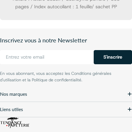
pages / Index autocollant : 1 feuille/ sachet PP
Inscrivez vous à notre Newsletter
E-
S'inscrire
mail
En vous abonnant, vous acceptez les Conditions générales
d'utilisation et la Politique de confidentialité.
Nos marques
Liens utiles