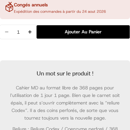
Congés annuels
Expédition des commandes à partir du 24 aout 2026
Quantité
Ajouter Au Panier
Diminuer La Quantité Pour MD Paper Journal Codex
Augmenter La Quantité Pour MD Paper Jo
Un mot sur le produit !
Cahier MD au format libre de 368 pages pour
l’utilisation de 1 jour 1 page. Bien que le carnet soit
épais, il peut s’ouvrir complètement avec la “reliure
Codex”. Il a des coins perforés, de sorte que vous
tournez toujours vers la nouvelle page.
Reliure : Reliure Codex / Coenzyme perforé / 368