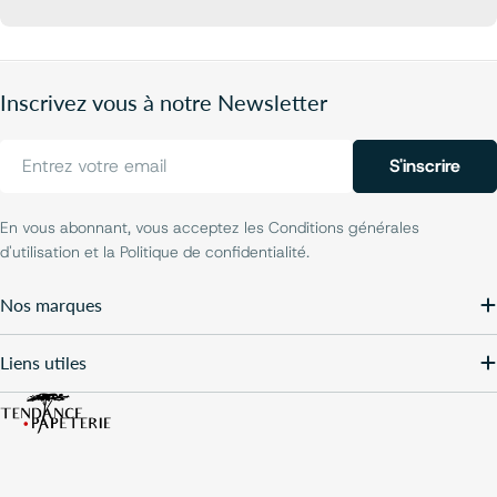
Inscrivez vous à notre Newsletter
E-
S'inscrire
mail
En vous abonnant, vous acceptez les Conditions générales
d'utilisation et la Politique de confidentialité.
Nos marques
Liens utiles