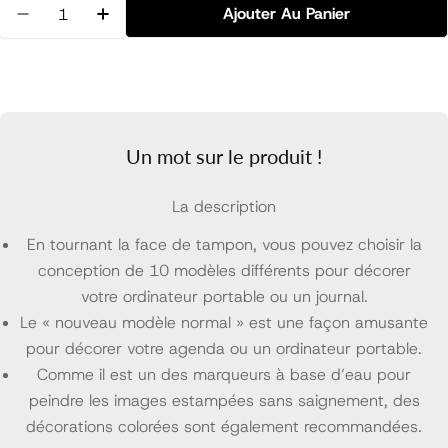
Quantité
Ajouter Au Panier
Diminuer La Quantité Pour Multiple Tampon Motif
Augmenter La Quantité Pour Multiple Tam
Un mot sur le produit !
La description
En tournant la face de tampon, vous pouvez choisir la
conception de 10 modèles différents pour décorer
votre ordinateur portable ou un journal.
Le « nouveau modèle normal » est une façon amusante
pour décorer votre agenda ou un ordinateur portable.
Comme il est un des marqueurs à base d’eau pour
peindre les images estampées sans saignement, des
décorations colorées sont également recommandées.