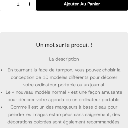
Quantité
Ajouter Au Panier
Diminuer La Quantité Pour Multiple Tampon Vie Quo
Augmenter La Quantité Pour Multiple Tam
Un mot sur le produit !
La description
En tournant la face de tampon, vous pouvez choisir la
conception de 10 modèles différents pour décorer
votre ordinateur portable ou un journal.
Le « nouveau modèle normal » est une façon amusante
pour décorer votre agenda ou un ordinateur portable.
Comme il est un des marqueurs à base d’eau pour
peindre les images estampées sans saignement, des
décorations colorées sont également recommandées.