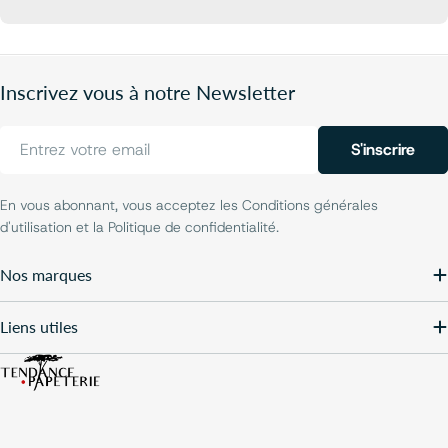
Inscrivez vous à notre Newsletter
E-
S'inscrire
mail
En vous abonnant, vous acceptez les Conditions générales
d'utilisation et la Politique de confidentialité.
Nos marques
Liens utiles