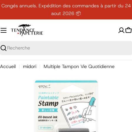
Passer
Congés annuels. Expédition des commandes à partir du 24
au
aout 2026 📦
contenu
P
Recherche
Accueil
midori
Multiple Tampon Vie Quotidienne