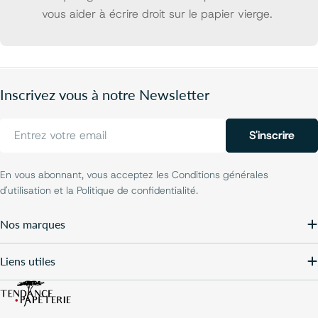
vous aider à écrire droit sur le papier vierge.
Inscrivez vous à notre Newsletter
E-
S'inscrire
mail
En vous abonnant, vous acceptez les Conditions générales
d'utilisation et la Politique de confidentialité.
Nos marques
Liens utiles