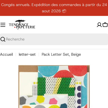
Passer
Congés annuels. Expédition des commandes à partir du 24
au
aout 2026 📦
contenu
P
Recherche
Accueil
letter-set
Pack Letter Set, Beige