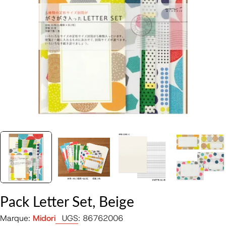
Ouvrir le média 0 en mode modal
Pack Letter Set, Beige
Marque:
Midori
UGS:
86762006