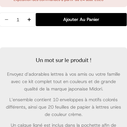
Quantité
Ajouter Au Panier
Diminuer La Quantité Pour Pack Letter Set, Beige
Augmenter La Quantité Pour Pack Letter S
Un mot sur le produit !
Envoyez d’adorables lettres à vos amis ou votre famille
avec ce kit complet tout en couleurs et de grande
qualité de la marque japonaise Midori.
L’ensemble contient 10 enveloppes à motifs colorés
différents, ainsi que 20 feuilles de papier à lettres unies
de couleur crème.
Un calque ligné est inclus dans la pochette afin de