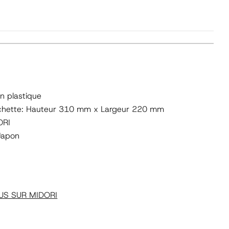
a 1 en mode modal
n plastique
pochette: Hauteur 310 mm x Largeur 220 mm
ORI
Japon
US SUR MIDORI