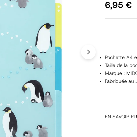
Prix
6,95 €
régulier
Ouvrir le médi
Pochette A4 e
Taille de la 
Marque : MID
Fabriquée au 
EN SAVOIR PL