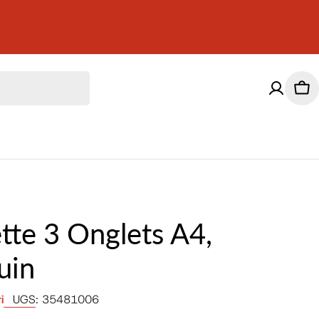
Pan
tte 3 Onglets A4,
uin
i
UGS:
35481006