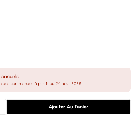
 annuels
on des commandes à partir du 24 aout 2026
Ajouter Au Panier
La Quantité Pour Pochette 3 Onglets A4, Pingouin
Augmenter La Quantité Pour Pochette 3 Onglets A4, P