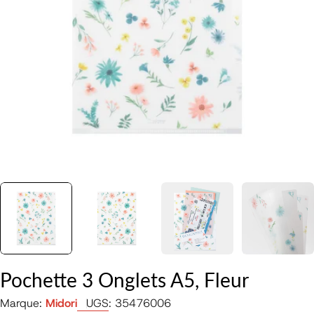
Ouvrir le média 0 en mode modal
Pochette 3 Onglets A5, Fleur
Marque:
Midori
UGS:
35476006