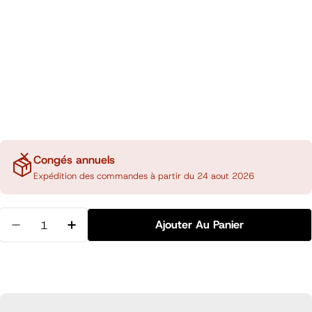
Congés annuels
Expédition des commandes à partir du 24 aout 2026
Quantité
Ajouter Au Panier
Diminuer La Quantité Pour Pochette 3 Onglets A5, 
Augmenter La Quantité Pour Pochette 3 O