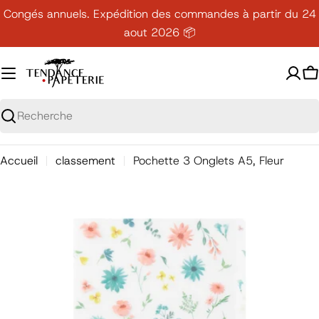
Passer
Congés annuels. Expédition des commandes à partir du 24
au
aout 2026 📦
contenu
P
Recherche
Accueil
classement
Pochette 3 Onglets A5, Fleur