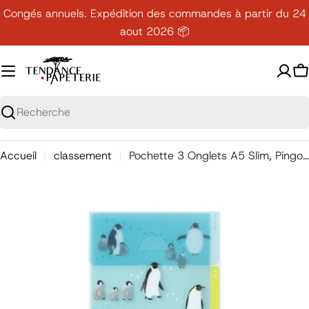
Passer
Congés annuels. Expédition des commandes à partir du 24
au
aout 2026 📦
contenu
P
Recherche
Accueil
classement
Pochette 3 Onglets A5 Slim, Pingouin