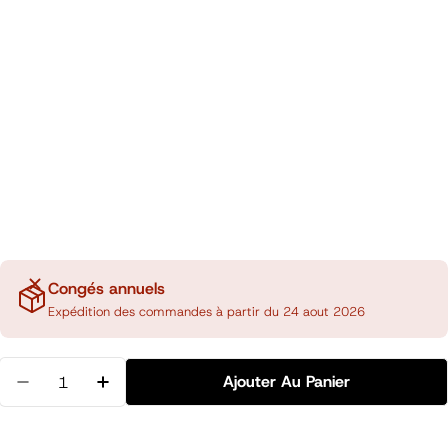
Congés annuels
Expédition des commandes à partir du 24 aout 2026
Quantité
Ajouter Au Panier
Diminuer La Quantité Pour Pochette 3 Onglets A5 S
Augmenter La Quantité Pour Pochette 3 O