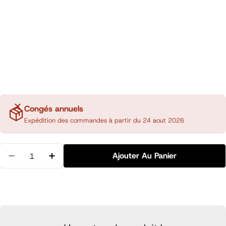
Congés annuels
Expédition des commandes à partir du 24 aout 2026
Quantité
Ajouter Au Panier
Diminuer La Quantité Pour Règle Aluminium 15cm, 
Augmenter La Quantité Pour Règle Alumi