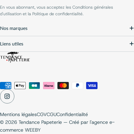
En vous abonnant, vous acceptez les Conditions générales
d'utilisation et la Politique de confidentialité.
Nos marques
Liens utiles
Modes
de
Instagram
paiement
Mentions légales
CGV
CGU
Confidentialité
© 2026 Tendance Papeterie — Créé par
l'agence e-
commerce WEEBY