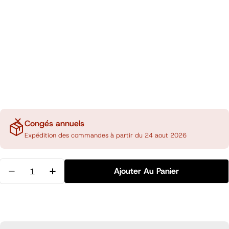
Congés annuels
Expédition des commandes à partir du 24 aout 2026
Quantité
Ajouter Au Panier
Diminuer La Quantité Pour Règle Pliable 30cm, Arg
Augmenter La Quantité Pour Règle Pliabl