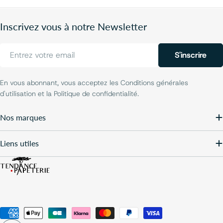
Inscrivez vous à notre Newsletter
E-
S'inscrire
mail
En vous abonnant, vous acceptez les Conditions générales
d'utilisation et la Politique de confidentialité.
Nos marques
Liens utiles
Modes