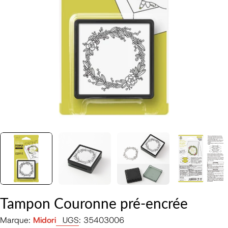
Ouvrir le média 0 en mode modal
Tampon Couronne pré-encrée
Marque:
Midori
UGS:
35403006