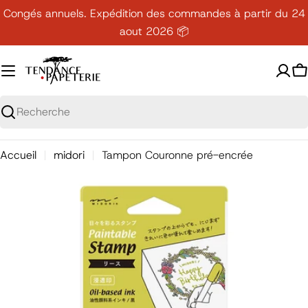
Passer
Congés annuels. Expédition des commandes à partir du 24
au
aout 2026 📦
contenu
P
Recherche
Accueil
midori
Tampon Couronne pré-encrée