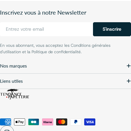
Inscrivez vous à notre Newsletter
E-
S'inscrire
mail
En vous abonnant, vous acceptez les Conditions générales
d'utilisation et la Politique de confidentialité.
Nos marques
Liens utiles
Modes
de