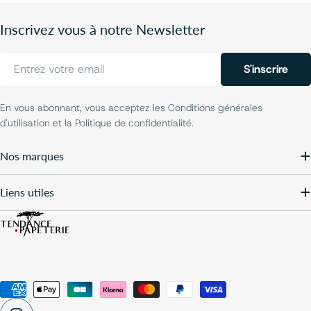
Inscrivez vous à notre Newsletter
E-
S'inscrire
mail
En vous abonnant, vous acceptez les Conditions générales
d'utilisation et la Politique de confidentialité.
Nos marques
Liens utiles
Modes
de