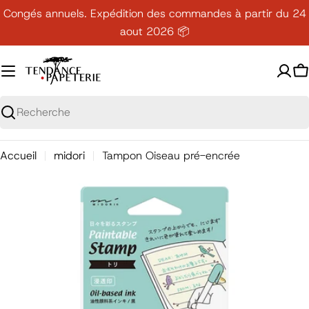
Passer
Congés annuels. Expédition des commandes à partir du 24
au
aout 2026 📦
contenu
P
Recherche
Accueil
midori
Tampon Oiseau pré-encrée