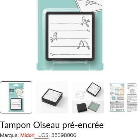
Ouvrir le média 0 en mode modal
Tampon Oiseau pré-encrée
Marque:
Midori
UGS:
35398006