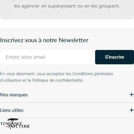
les agencer en superposant ou en les groupant.
Inscrivez vous à notre Newsletter
E-
S'inscrire
mail
En vous abonnant, vous acceptez les Conditions générales
d'utilisation et la Politique de confidentialité.
Nos marques
Liens utiles