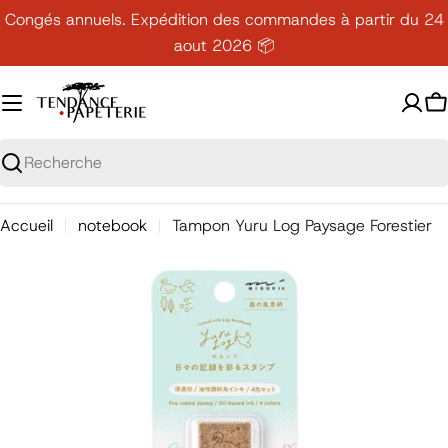
Passer
Congés annuels. Expédition des commandes à partir du 24
au
aout 2026 📦
contenu
P
Recherche
Accueil
notebook
Tampon Yuru Log Paysage Forestier