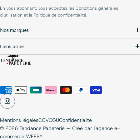
En vous abonnant, vous acceptez les Conditions générales
d'utilisation et la Politique de confidentialité.
Nos marques
Liens utiles
Modes
de
Instagram
paiement
Mentions légales
CGV
CGU
Confidentialité
© 2026 Tendance Papeterie — Créé par
l'agence e-
commerce WEEBY