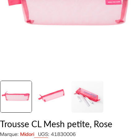
Ouvrir le média 0 en mode modal
Trousse CL Mesh petite, Rose
Marque:
Midori
UGS:
41830006