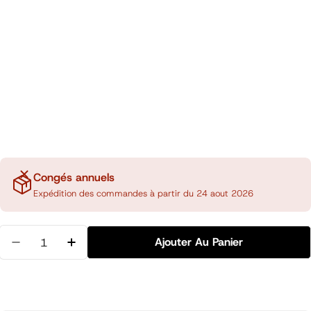
Congés annuels
Expédition des commandes à partir du 24 aout 2026
Quantité
Ajouter Au Panier
Diminuer La Quantité Pour Trousse CL Mesh Petite,
Augmenter La Quantité Pour Trousse CL M