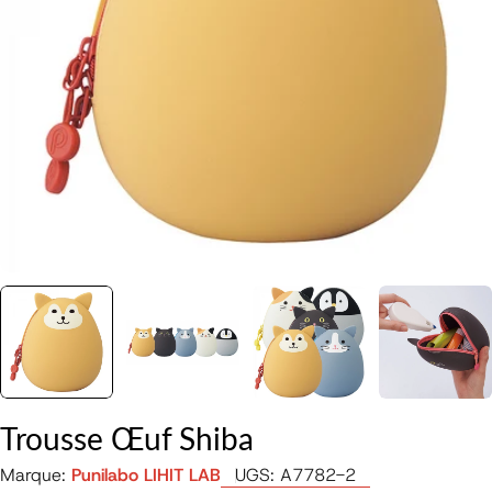
Ouvrir le média 0 en mode modal
Trousse Œuf Shiba
Marque:
Punilabo LIHIT LAB
UGS:
A7782-2