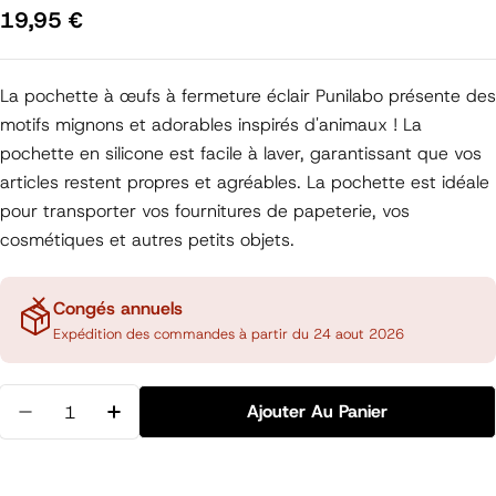
Prix
19,95 €
régulier
La pochette à œufs à fermeture éclair Punilabo présente des
motifs mignons et adorables inspirés d'animaux ! La
pochette en silicone est facile à laver, garantissant que vos
articles restent propres et agréables. La pochette est idéale
pour transporter vos fournitures de papeterie, vos
cosmétiques et autres petits objets.
Congés annuels
Expédition des commandes à partir du 24 aout 2026
Quantité
Ajouter Au Panier
Diminuer La Quantité Pour Trousse Œuf Shiba
Augmenter La Quantité Pour Trousse Œuf